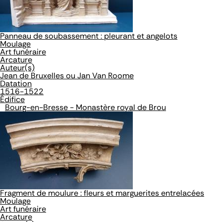
Panneau de soubassement : pleurant et angelots
Moulage
Art funéraire
Arcature
Auteur(s)
Jean de Bruxelles ou Jan Van Roome
Datation
1516-1522
Édifice
Bourg-en-Bresse - Monastère royal de Brou
Fragment de moulure : fleurs et marguerites entrelacées
Moulage
Art funéraire
Arcature