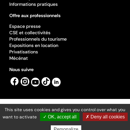
Informations pratiques
Offre aux professionnels
Espace presse
CSE et collectivités
Professionnels du tourisme
Expositions en location
Privatisations
Mécénat
Nous suivre
This site uses cookies and gives you control over what you
Mentions légales
Gestion des cookies
want to activate
✓ OK, accept all
✗ Deny all cookies
Accessibilité numérique
Ministère de la Culture ©2026
- Cité de l'architecture et du patrimoine
Personalize