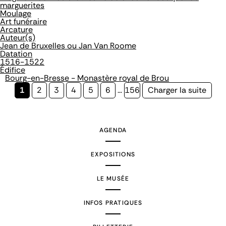
marguerites
Moulage
Art funéraire
Arcature
Auteur(s)
Jean de Bruxelles ou Jan Van Roome
Datation
1516-1522
Édifice
Bourg-en-Bresse - Monastère royal de Brou
Page
1
Page
2
Page
3
Page
4
Page
5
Page
6
…
Page
156
Page
Charger la suite
courante
suivante
AGENDA
EXPOSITIONS
LE MUSÉE
INFOS PRATIQUES