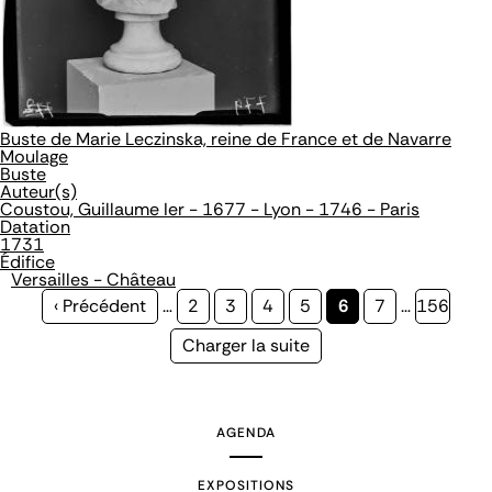
Buste de Marie Leczinska, reine de France et de Navarre
Moulage
Buste
Auteur(s)
Coustou, Guillaume Ier - 1677 - Lyon - 1746 - Paris
Datation
1731
Édifice
Versailles - Château
Page
‹ Précédent
…
Page
2
Page
3
Page
4
Page
5
Page
6
Page
7
…
Page
156
précédente
courante
Page
Charger la suite
suivante
AGENDA
EXPOSITIONS