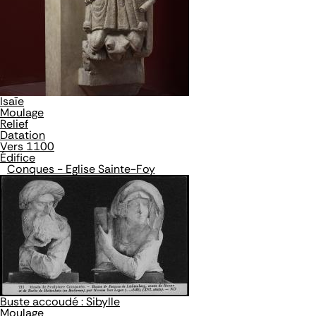
Isaïe
Moulage
Relief
Datation
Vers 1100
Édifice
Conques - Eglise Sainte-Foy
Buste accoudé : Sibylle
Moulage