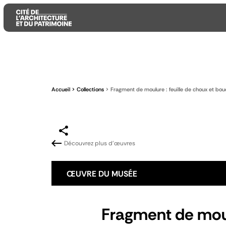
Aller
Aller
Aller
au
au
à
contenu
menu
la
Accueil
Collections
Fragment de moulure : feuille de choux et bo
principal
principal
recherche
Découvrez plus d'œuvres
ŒUVRE DU MUSÉE
Fragment de moul