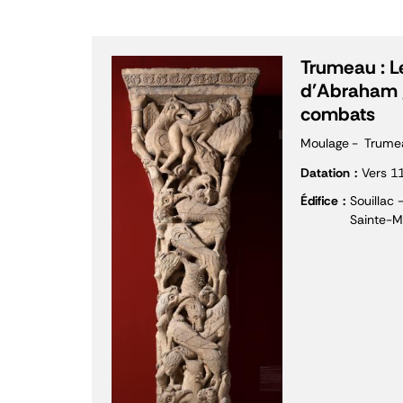
Trumeau : Le
d'Abraham 
combats
Moulage
Trume
Datation
Vers 1
Édifice
Souillac 
Sainte-M