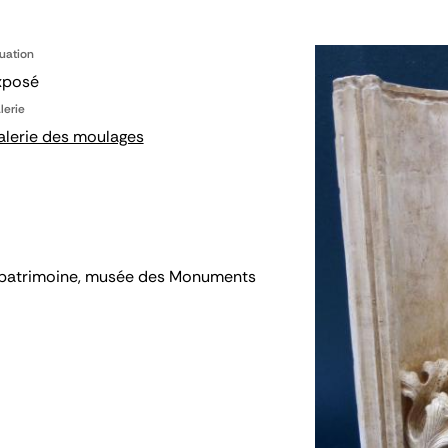
tuation
xposé
lerie
alerie des moulages
 du patrimoine, musée des Monuments