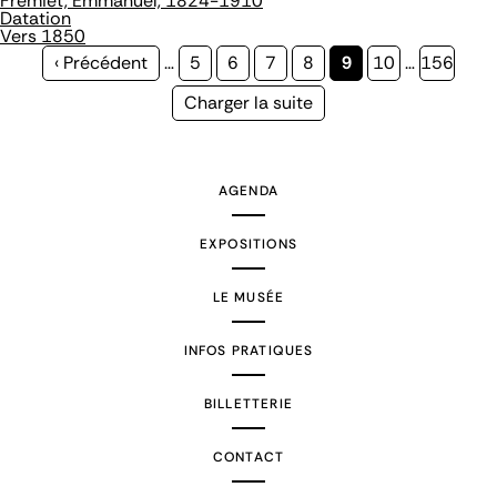
Frémiet, Emmanuel, 1824-1910
Datation
Vers 1850
Page
‹ Précédent
…
Page
5
Page
6
Page
7
Page
8
Page
9
Page
10
…
Page
156
précédente
courante
Page
Charger la suite
suivante
AGENDA
EXPOSITIONS
LE MUSÉE
INFOS PRATIQUES
BILLETTERIE
CONTACT