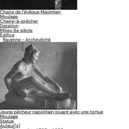
Chaire de l'évêque Maximien
Moulage
Chaire-à-prêcher
Datation
Milieu 6e siècle
Édifice
Ravenne - Archevêché
Jeune pêcheur napolitain jouant avec une tortue
Moulage
Statue
Auteur(s)