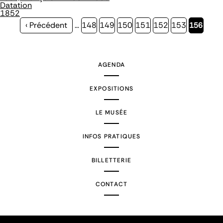
Datation
1852
Page
‹ Précédent
…
Page
148
Page
149
Page
150
Page
151
Page
152
Page
153
Page
156
précédente
courante
AGENDA
EXPOSITIONS
LE MUSÉE
INFOS PRATIQUES
BILLETTERIE
CONTACT