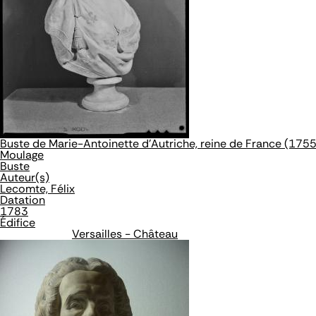
Buste de Marie-Antoinette d'Autriche, reine de France (17
Moulage
Buste
Auteur(s)
Lecomte, Félix
Datation
1783
Édifice
Versailles - Château