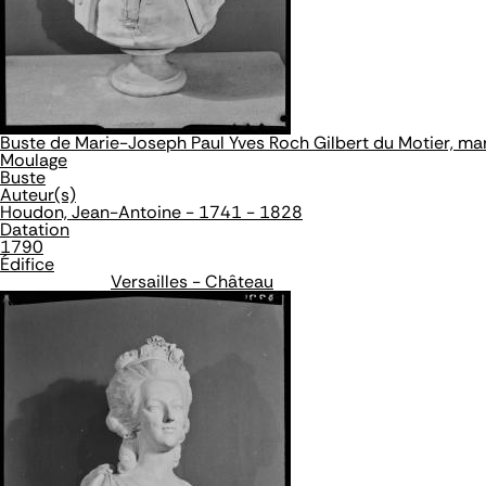
Buste de Marie-Joseph Paul Yves Roch Gilbert du Motier, m
Moulage
Buste
Auteur(s)
Houdon, Jean-Antoine - 1741 - 1828
Datation
1790
Édifice
Versailles - Château