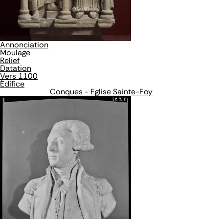
Annonciation
Moulage
Relief
Datation
Vers 1100
Édifice
Conques - Eglise Sainte-Foy