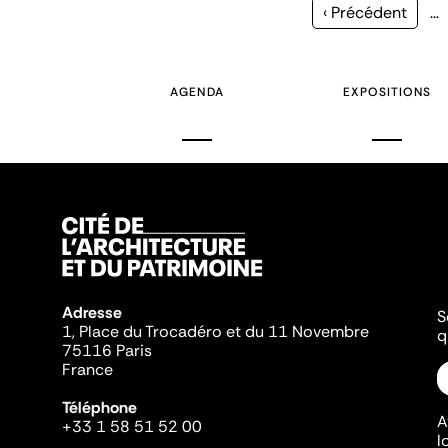
Page
‹ Précédent
…
précédente
AGENDA
EXPOSITIONS
Adresse
S
1, Place du Trocadéro et du 11 Novembre
q
75116 Paris
France
Téléphone
A
+33 1 58 51 52 00
l