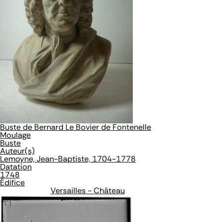
Buste de Bernard Le Bovier de Fontenelle
Moulage
Buste
Auteur(s)
Lemoyne, Jean-Baptiste, 1704-1778
Datation
1748
Édifice
Versailles - Château