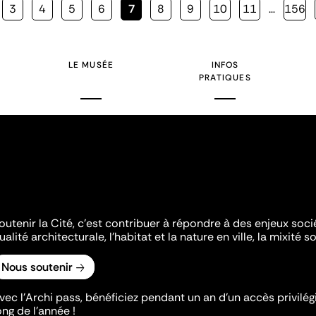
Page
3
Page
4
Page
5
Page
6
Page
7
Page
8
Page
9
Page
10
Page
11
…
Page
156
courante
LE MUSÉE
INFOS
PRATIQUES
outenir la Cité, c'est contribuer à répondre à des enjeux soc
ualité architecturale, l'habitat et la nature en ville, la mixité so
Nous soutenir
vec l’Archi pass, bénéficiez pendant un an d’un accès privilégi
ong de l’année !