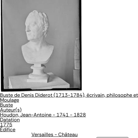
Buste de Denis Diderot (1713-1784), écrivain, philosophe et
Moulage
Buste
Auteur(s)
Houdon, Jean-Antoine - 1741 - 1828
Datation
1775
Édifice
Versailles - Château