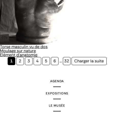
Torse masculin vu de dos
Moulage sur nature
Elément d'anatomie
Page
1
Page
2
Page
3
Page
4
Page
5
Page
6
…
Page
32
Page
Charger la suite
courante
suivante
AGENDA
EXPOSITIONS
LE MUSÉE