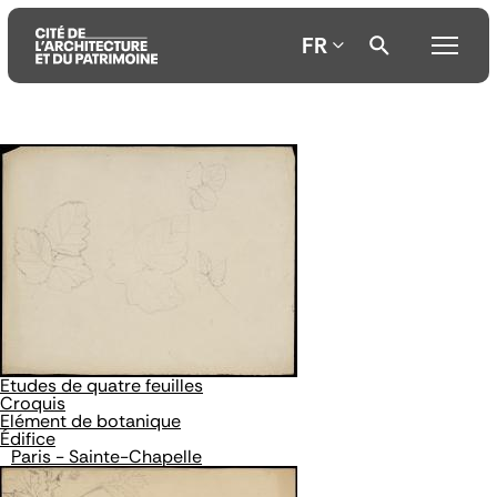
FR
Aller
Aller
Aller
au
au
à
contenu
menu
la
principal
principal
recherche
Etudes de quatre feuilles
Croquis
Elément de botanique
Édifice
Paris - Sainte-Chapelle