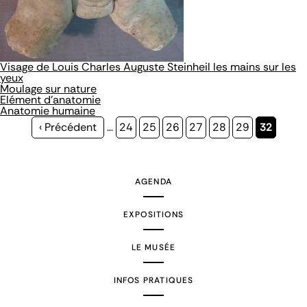
Visage de Louis Charles Auguste Steinheil les mains sur les
yeux
Moulage sur nature
Elément d'anatomie
Anatomie humaine
Page
‹ Précédent
…
Page
24
Page
25
Page
26
Page
27
Page
28
Page
29
Page
32
précédente
courante
AGENDA
EXPOSITIONS
LE MUSÉE
INFOS PRATIQUES