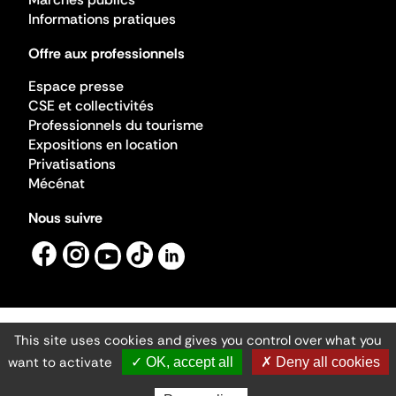
Informations pratiques
Offre aux professionnels
Espace presse
CSE et collectivités
Professionnels du tourisme
Expositions en location
Privatisations
Mécénat
Nous suivre
This site uses cookies and gives you control over what you
Mentions légales
Gestion des cookies
want to activate
✓ OK, accept all
✗ Deny all cookies
Accessibilité numérique
Ministère de la Culture ©2026
- Cité de l'architecture et du patrimoine