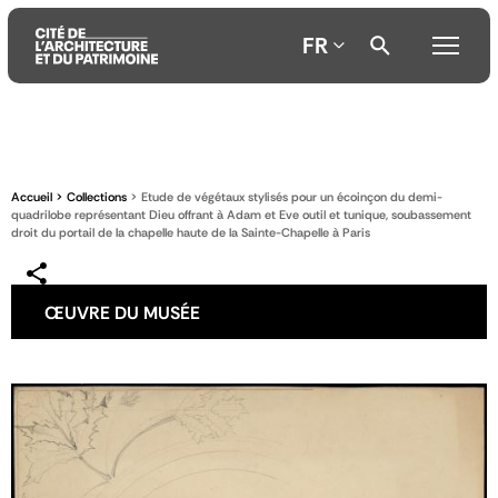
FR
Aller
Aller
Aller
au
au
à
contenu
menu
la
Accueil
Collections
Etude de végétaux stylisés pour un écoinçon du demi-
principal
principal
recherche
quadrilobe représentant Dieu offrant à Adam et Eve outil et tunique, soubassement
droit du portail de la chapelle haute de la Sainte-Chapelle à Paris
ŒUVRE DU MUSÉE