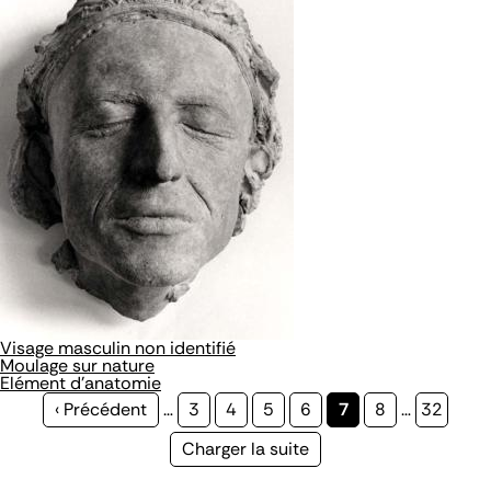
Visage masculin non identifié
Moulage sur nature
Elément d'anatomie
Page
‹ Précédent
…
Page
3
Page
4
Page
5
Page
6
Page
7
Page
8
…
Page
32
précédente
courante
Page
Charger la suite
suivante