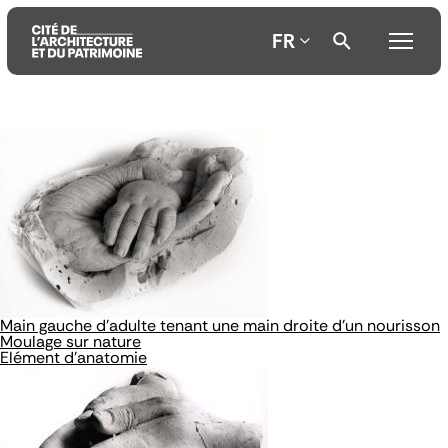
FR
Aller
Aller
Aller
au
au
à
contenu
menu
la
principal
principal
recherche
Main gauche d'adulte tenant une main droite d'un nourisson
Moulage sur nature
Elément d'anatomie