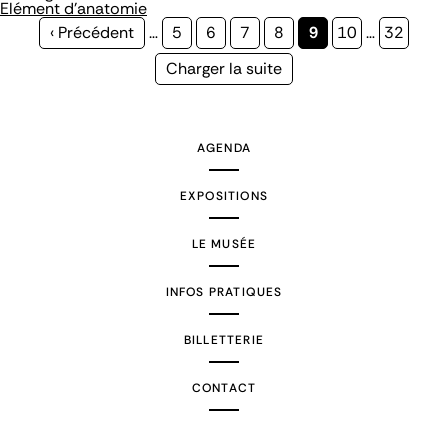
Elément d'anatomie
Page
‹ Précédent
…
Page
5
Page
6
Page
7
Page
8
Page
9
Page
10
…
Page
32
précédente
courante
Page
Charger la suite
suivante
AGENDA
EXPOSITIONS
LE MUSÉE
INFOS PRATIQUES
BILLETTERIE
CONTACT