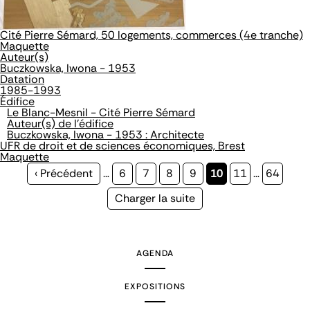
Cité Pierre Sémard, 50 logements, commerces (4e tranche)
Maquette
Auteur(s)
Buczkowska, Iwona - 1953
Datation
1985-1993
Édifice
Le Blanc-Mesnil - Cité Pierre Sémard
Auteur(s) de l'édifice
Buczkowska, Iwona - 1953 : Architecte
UFR de droit et de sciences économiques, Brest
Maquette
Page
‹ Précédent
…
Page
6
Page
7
Page
8
Page
9
Page
10
Page
11
…
Page
64
précédente
courante
Page
Charger la suite
suivante
AGENDA
EXPOSITIONS