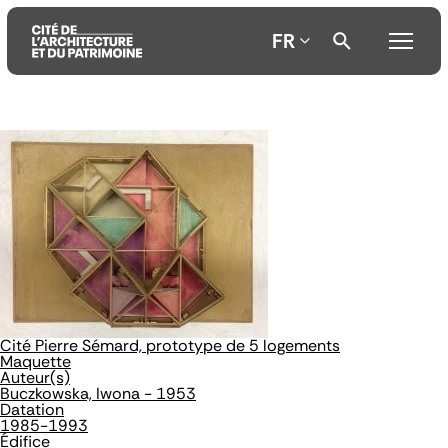
FR
Aller
Aller
Aller
au
au
à
contenu
menu
la
principal
principal
recherche
Cité Pierre Sémard, prototype de 5 logements
Maquette
Auteur(s)
Buczkowska, Iwona - 1953
Datation
1985-1993
Édifice