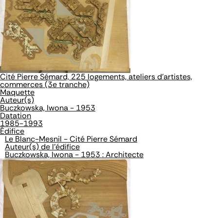
Cité Pierre Sémard, 225 logements, ateliers d'artistes,
commerces (3e tranche)
Maquette
Auteur(s)
Buczkowska, Iwona - 1953
Datation
1985-1993
Édifice
Le Blanc-Mesnil - Cité Pierre Sémard
Auteur(s) de l'édifice
Buczkowska, Iwona - 1953 : Architecte