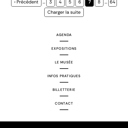
Page
‹ Précédent
…
Page
3
Page
4
Page
5
Page
6
Page
7
Page
8
…
Page
64
précédente
courante
Page
Charger la suite
suivante
AGENDA
EXPOSITIONS
LE MUSÉE
INFOS PRATIQUES
BILLETTERIE
CONTACT