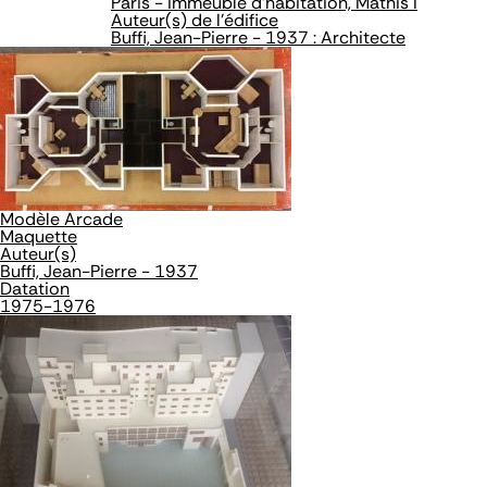
Paris - immeuble d'habitation, Mathis I
Auteur(s) de l'édifice
Buffi, Jean-Pierre - 1937 : Architecte
Modèle Arcade
Maquette
Auteur(s)
Buffi, Jean-Pierre - 1937
Datation
1975-1976