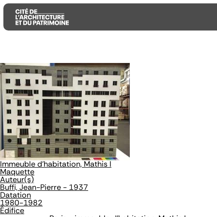
Aller
Aller
Aller
au
au
à
contenu
menu
la
principal
principal
recherche
Immeuble d'habitation, Mathis I
Maquette
Auteur(s)
Buffi, Jean-Pierre - 1937
Datation
1980-1982
Édifice