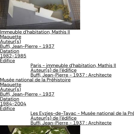
Immeuble d'habitation, Mathis II
Maquette
Auteur(s)
Buffi, Jean-Pierre - 1937
Datation
1982-1985
Édifice
Paris - immeuble d'habitation, Mathis II
Auteur(s) de l'édifice
Buffi, Jean-Pierre - 1937 : Architecte
Musée national de la Préhistoire
Maquette
Auteur(s)
Buffi, Jean-Pierre - 1937
Datation
1984-2004
Édifice
Les Eyzies-de-Tayac - Musée national de la Pré
Auteur(s) de l'édifice
Buffi, Jean-Pierre - 1937 : Architecte