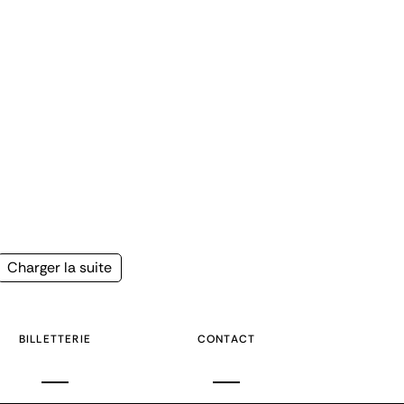
Page
Charger la suite
suivante
BILLETTERIE
CONTACT