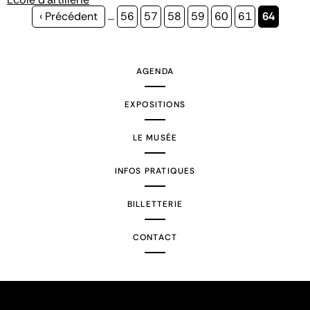
Page
‹ Précédent
…
Page
56
Page
57
Page
58
Page
59
Page
60
Page
61
Page
64
précédente
courante
AGENDA
EXPOSITIONS
LE MUSÉE
INFOS PRATIQUES
BILLETTERIE
CONTACT