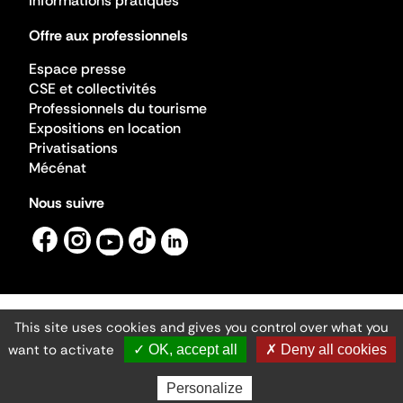
Informations pratiques
Offre aux professionnels
Espace presse
CSE et collectivités
Professionnels du tourisme
Expositions en location
Privatisations
Mécénat
Nous suivre
This site uses cookies and gives you control over what you
Mentions légales
Gestion des cookies
want to activate
✓ OK, accept all
✗ Deny all cookies
Accessibilité numérique
Ministère de la Culture ©2026
- Cité de l'architecture et du patrimoine
Personalize