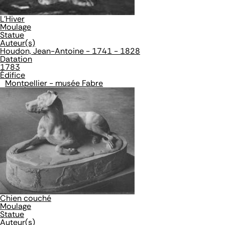
L'Hiver
Moulage
Statue
Auteur(s)
Houdon, Jean-Antoine - 1741 - 1828
Datation
1783
Édifice
Montpellier - musée Fabre
Chien couché
Moulage
Statue
Auteur(s)