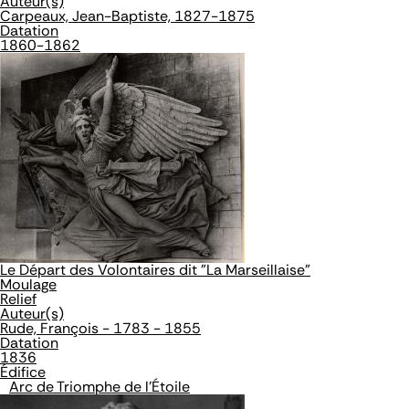
Auteur(s)
Carpeaux, Jean-Baptiste, 1827-1875
Datation
1860-1862
Le Départ des Volontaires dit "La Marseillaise"
Moulage
Relief
Auteur(s)
Rude, François - 1783 - 1855
Datation
1836
Édifice
Arc de Triomphe de l'Étoile