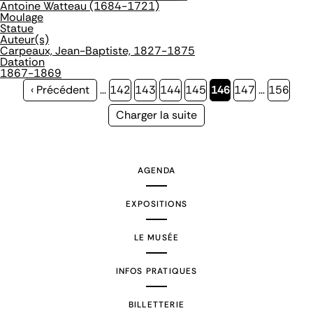
Antoine Watteau (1684-1721)
Moulage
Statue
Auteur(s)
Carpeaux, Jean-Baptiste, 1827-1875
Datation
1867-1869
Page
‹ Précédent
…
Page
142
Page
143
Page
144
Page
145
Page
146
Page
147
…
Page
156
précédente
courante
Page
Charger la suite
suivante
AGENDA
EXPOSITIONS
LE MUSÉE
INFOS PRATIQUES
BILLETTERIE