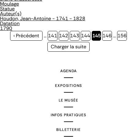
Moulage
Statue
Auteur(s)
Houdon, Jean-Antoine - 1741 - 1828
Datation
1790
Page
‹ Précédent
…
Page
141
Page
142
Page
143
Page
144
Page
145
Page
146
…
Page
156
précédente
courante
Page
Charger la suite
suivante
AGENDA
EXPOSITIONS
LE MUSÉE
INFOS PRATIQUES
BILLETTERIE