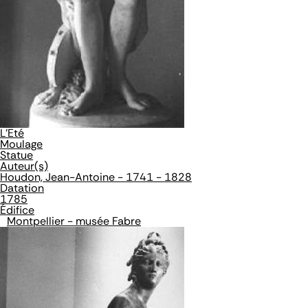
L'Eté
Moulage
Statue
Auteur(s)
Houdon, Jean-Antoine - 1741 - 1828
Datation
1785
Édifice
Montpellier - musée Fabre