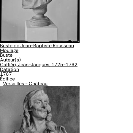
Buste de Jean-Baptiste Rousseau
Moulage
Buste
Auteur(s)
Caffiéri, Jean-Jacques, 1725-1792
Datation
1787
Édifice
Versailles - Château