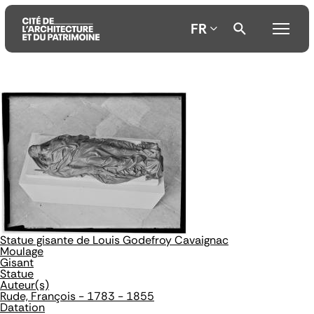
FR
Aller
Aller
Aller
au
au
à
contenu
menu
la
principal
principal
recherche
Statue gisante de Louis Godefroy Cavaignac
Moulage
Gisant
Statue
Auteur(s)
Rude, François - 1783 - 1855
Datation