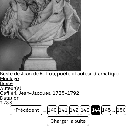
Buste de Jean de Rotrou, poète et auteur dramatique
Moulage
Buste
Auteur(s)
Caffiéri, Jean-Jacques, 1725-1792
Datation
1783
Page
‹ Précédent
…
Page
140
Page
141
Page
142
Page
143
Page
144
Page
145
…
Page
156
précédente
courante
Page
Charger la suite
suivante