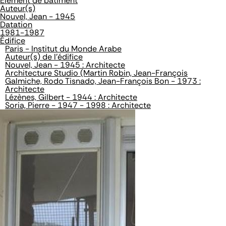
Élément de bâtiment
Auteur(s)
Nouvel, Jean - 1945
Datation
1981-1987
Édifice
Paris - Institut du Monde Arabe
Auteur(s) de l'édifice
Nouvel, Jean - 1945 : Architecte
Architecture Studio (Martin Robin, Jean-François
Galmiche, Rodo Tisnado, Jean-François Bon - 1973 :
Architecte
Lézènes, Gilbert - 1944 : Architecte
Soria, Pierre - 1947 - 1998 : Architecte