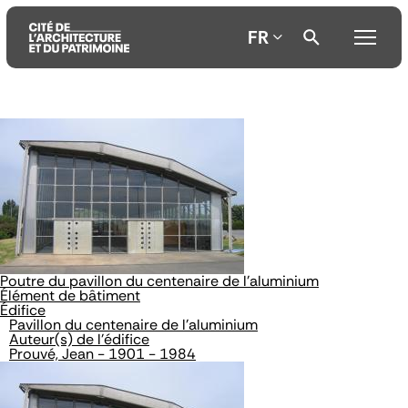
FR
Aller
Aller
Aller
au
au
à
contenu
menu
la
principal
principal
recherche
Poutre du pavillon du centenaire de l'aluminium
Élément de bâtiment
Édifice
Pavillon du centenaire de l'aluminium
Auteur(s) de l'édifice
Prouvé, Jean - 1901 - 1984