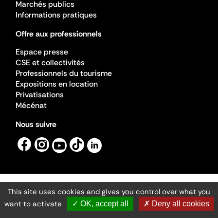
Marchés publics
Informations pratiques
Offre aux professionnels
Espace presse
CSE et collectivités
Professionnels du tourisme
Expositions en location
Privatisations
Mécénat
Nous suivre
This site uses cookies and gives you control over what you
Mentions légales
Gestion des cookies
want to activate
✓ OK, accept all
✗ Deny all cookies
Accessibilité numérique
Ministère de la Culture ©2026