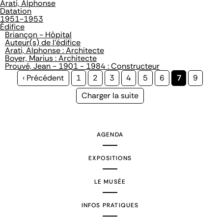
Arati, Alphonse
Datation
1951-1953
Édifice
Briançon - Hôpital
Auteur(s) de l'édifice
Arati, Alphonse : Architecte
Boyer, Marius : Architecte
Prouvé, Jean - 1901 - 1984 : Constructeur
Page
‹ Précédent
Page
1
Page
2
Page
3
Page
4
Page
5
Page
6
Page
7
Page
9
précédente
courante
Page
Charger la suite
suivante
AGENDA
EXPOSITIONS
LE MUSÉE
INFOS PRATIQUES