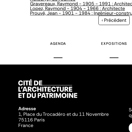
Gravereaux, Raymond - 1905 - 1991 : Archite
Lopez, Raymond - 1904 - 1966 : Architecte
Prouvé, Jean - 1901 - 1984 : Ingénieur-constr
Page
‹ Précédent
précédente
AGENDA
EXPOSITIONS
Adresse
S
1, Place du Trocadéro et du 11 Novembre
q
75116 Paris
France