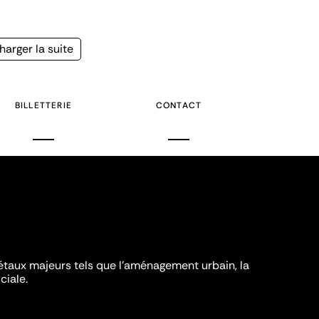
age
harger la suite
uivante
BILLETTERIE
CONTACT
iétaux majeurs tels que l'aménagement urbain, la
ciale.