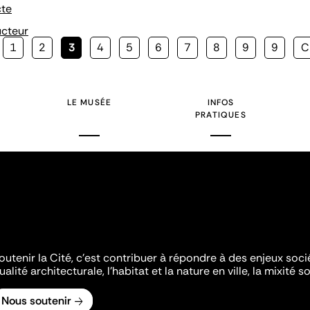
cte
ucteur
Page
1
Page
2
Page
3
Page
4
Page
5
Page
6
Page
7
Page
8
Page
9
Page
9
P
C
courante
s
LE MUSÉE
INFOS
PRATIQUES
outenir la Cité, c'est contribuer à répondre à des enjeux soc
ualité architecturale, l'habitat et la nature en ville, la mixité so
Nous soutenir