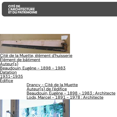
Aller
Aller
Aller
au
au
à
contenu
menu
la
principal
principal
recherche
Cité de la Muette, élément d'huisserie
Élément de bâtiment
Auteur(s)
Beaudouin, Eugène - 1898 - 1983
Datation
1931-1935
Édifice
Drancy - Cité de la Muette
Auteur(s) de l'édifice
Beaudouin, Eugène - 1898 - 1983 : Architecte
Lods, Marcel - 1891 - 1978 : Architecte