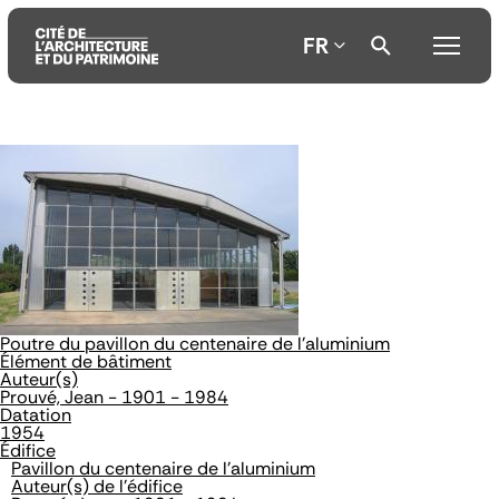
FR
Aller
Aller
Aller
au
au
à
contenu
menu
la
principal
principal
recherche
Poutre du pavillon du centenaire de l'aluminium
Élément de bâtiment
Auteur(s)
Prouvé, Jean - 1901 - 1984
Datation
1954
Édifice
Pavillon du centenaire de l'aluminium
Auteur(s) de l'édifice