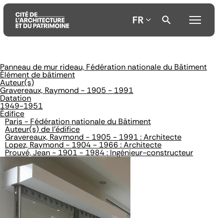
FR
Panneau de mur rideau, Fédération nationale du Bâtiment
Aller
Aller
Aller
Élément de bâtiment
au
au
à
Auteur(s)
contenu
menu
la
Gravereaux, Raymond - 1905 - 1991
principal
principal
recherche
Datation
1949-1951
Édifice
Paris - Fédération nationale du Bâtiment
Auteur(s) de l'édifice
Gravereaux, Raymond - 1905 - 1991 : Architecte
Lopez, Raymond - 1904 - 1966 : Architecte
Prouvé, Jean - 1901 - 1984 : Ingénieur-constructeur