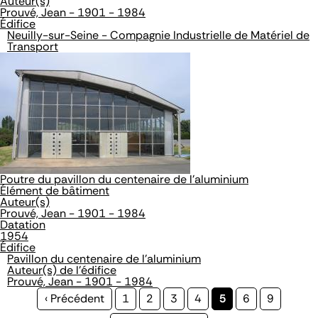
Auteur(s)
Prouvé, Jean - 1901 - 1984
Édifice
Neuilly-sur-Seine - Compagnie Industrielle de Matériel de
Transport
Poutre du pavillon du centenaire de l'aluminium
Élément de bâtiment
Auteur(s)
Prouvé, Jean - 1901 - 1984
Datation
1954
Édifice
Pavillon du centenaire de l'aluminium
Auteur(s) de l'édifice
Prouvé, Jean - 1901 - 1984
Page
‹ Précédent
Page
1
Page
2
Page
3
Page
4
Page
5
Page
6
Page
9