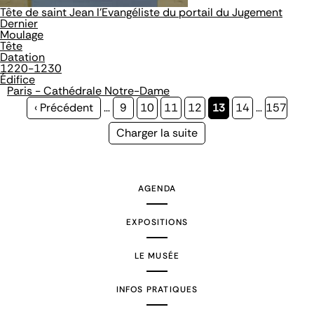
Tête de saint Jean l'Evangéliste du portail du Jugement
Dernier
Moulage
Tête
Datation
1220-1230
Édifice
Paris - Cathédrale Notre-Dame
Page
‹ Précédent
…
Page
9
Page
10
Page
11
Page
12
Page
13
Page
14
…
Page
157
précédente
courante
Page
Charger la suite
suivante
AGENDA
EXPOSITIONS
LE MUSÉE
INFOS PRATIQUES