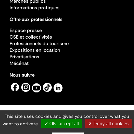
Marchés publics
Informations pratiques
Offre aux professionnels
Espace presse
CSE et collectivités
Professionnels du tourisme
Expositions en location
Privatisations
Mécénat
Nous suivre
This site uses cookies and gives you control over what you
Mentions légales
Gestion des cookies
want to activate
✓ OK, accept all
✗ Deny all cookies
Accessibilité numérique
Ministère de la Culture ©2026
- Cité de l'architecture et du patrimoine