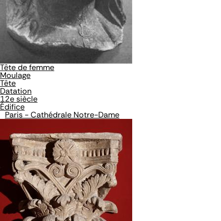
Tête de femme
Moulage
Tête
Datation
12e siècle
Édifice
Paris - Cathédrale Notre-Dame