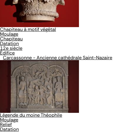
Chapiteau à motif végétal
Moulage
Chapiteau
Datation
12e siècle
Édifice
Carcassonne - Ancienne cathédrale Saint-Nazaire
Légende du moine Théophile
Moulage
Relief
Datation