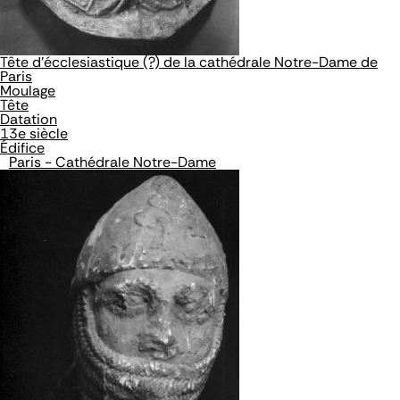
Tête d'écclesiastique (?) de la cathédrale Notre-Dame de
Paris
Moulage
Tête
Datation
13e siècle
Édifice
Paris - Cathédrale Notre-Dame