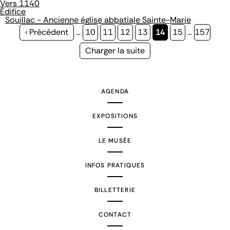
Vers 1140
Édifice
Souillac - Ancienne église abbatiale Sainte-Marie
Page
‹ Précédent
…
Page
10
Page
11
Page
12
Page
13
Page
14
Page
15
…
Page
157
précédente
courante
Page
Charger la suite
suivante
AGENDA
EXPOSITIONS
LE MUSÉE
INFOS PRATIQUES
BILLETTERIE
CONTACT