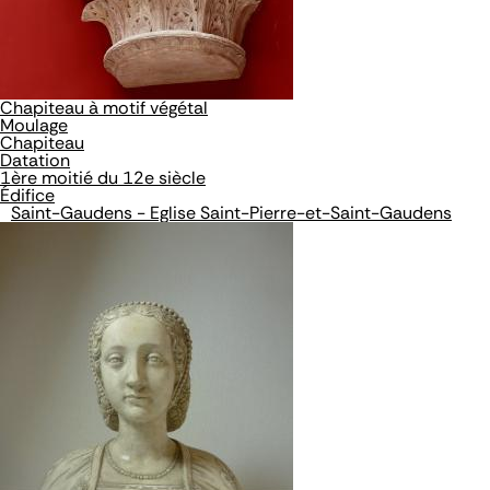
Chapiteau à motif végétal
Moulage
Chapiteau
Datation
1ère moitié du 12e siècle
Édifice
Saint-Gaudens - Eglise Saint-Pierre-et-Saint-Gaudens