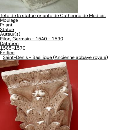
Tête de la statue priante de Catherine de Médicis
Moulage
Priant
Statue
Auteur(s)
Pilon, Germain - 1540 - 1590
Datation
1565-1570
Édifice
Saint-Denis - Basilique (Ancienne abbaye royale)