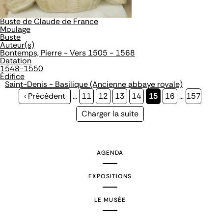
Buste de Claude de France
Moulage
Buste
Auteur(s)
Bontemps, Pierre - Vers 1505 - 1568
Datation
1548-1550
Édifice
Saint-Denis - Basilique (Ancienne abbaye royale)
Page
‹ Précédent
…
Page
11
Page
12
Page
13
Page
14
Page
15
Page
16
…
Page
157
précédente
courante
Page
Charger la suite
suivante
AGENDA
EXPOSITIONS
LE MUSÉE