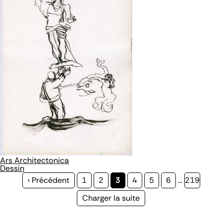
Ars Architectonica
Dessin
Page
‹ Précédent
Page
1
Page
2
Page
3
Page
4
Page
5
Page
6
…
Page
219
précédente
courante
Page
Charger la suite
suivante