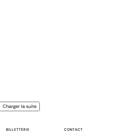
Page
Charger la suite
suivante
BILLETTERIE
CONTACT