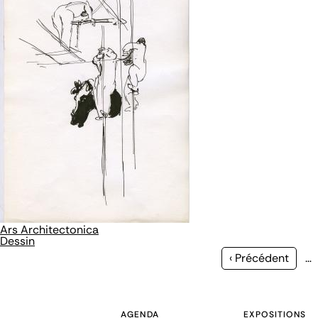
Ars Architectonica
Dessin
Page
‹ Précédent
…
précédente
AGENDA
EXPOSITIONS