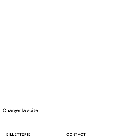
Page
Charger la suite
suivante
BILLETTERIE
CONTACT