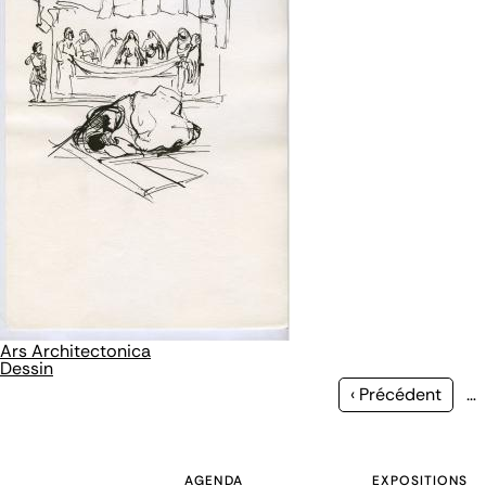
Ars Architectonica
Dessin
Page
‹ Précédent
…
précédente
AGENDA
EXPOSITIONS