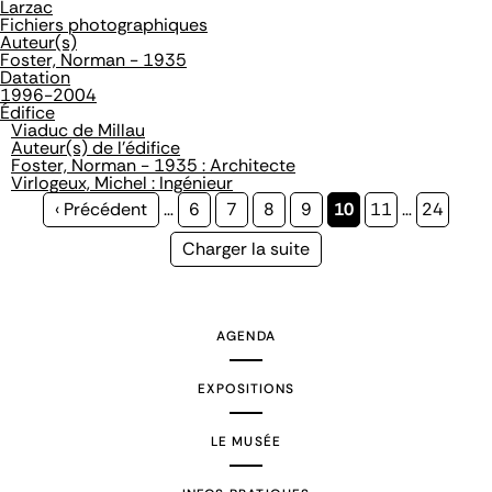
Larzac
Fichiers photographiques
Auteur(s)
Foster, Norman - 1935
Datation
1996-2004
Édifice
Viaduc de Millau
Auteur(s) de l'édifice
Foster, Norman - 1935 : Architecte
Virlogeux, Michel : Ingénieur
Page
‹ Précédent
…
Page
6
Page
7
Page
8
Page
9
Page
10
Page
11
…
Page
24
précédente
courante
Page
Charger la suite
suivante
AGENDA
EXPOSITIONS
LE MUSÉE