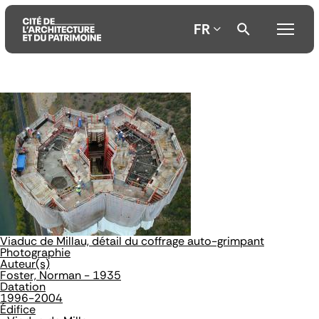
FR
Aller
Aller
Aller
au
au
à
contenu
menu
la
principal
principal
recherche
Viaduc de Millau, détail du coffrage auto-grimpant
Photographie
Auteur(s)
Foster, Norman - 1935
Datation
1996-2004
Édifice