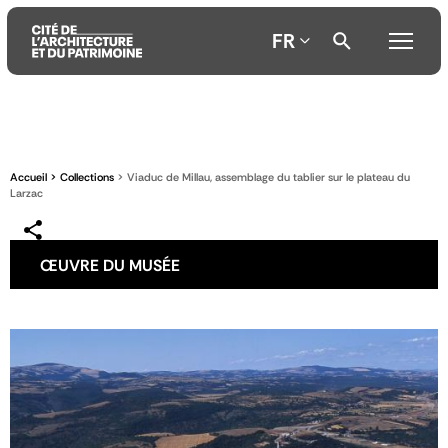
FR
Aller
Aller
Aller
au
au
à
contenu
menu
la
Accueil
Collections
Viaduc de Millau, assemblage du tablier sur le plateau du
principal
principal
recherche
Larzac
ŒUVRE DU MUSÉE