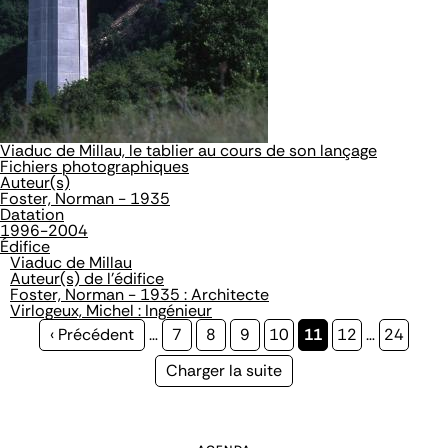
Viaduc de Millau, le tablier au cours de son lançage
Fichiers photographiques
Auteur(s)
Foster, Norman - 1935
Datation
1996-2004
Édifice
Viaduc de Millau
Auteur(s) de l'édifice
Foster, Norman - 1935 : Architecte
Virlogeux, Michel : Ingénieur
Page
‹ Précédent
…
Page
7
Page
8
Page
9
Page
10
Page
11
Page
12
…
Page
24
précédente
courante
Page
Charger la suite
suivante