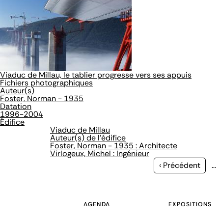
Viaduc de Millau, le tablier progresse vers ses appuis
Fichiers photographiques
Auteur(s)
Foster, Norman - 1935
Datation
1996-2004
Édifice
Viaduc de Millau
Auteur(s) de l'édifice
Foster, Norman - 1935 : Architecte
Virlogeux, Michel : Ingénieur
Page
‹ Précédent
…
précédente
AGENDA
EXPOSITIONS