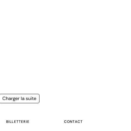
Page
Charger la suite
suivante
BILLETTERIE
CONTACT