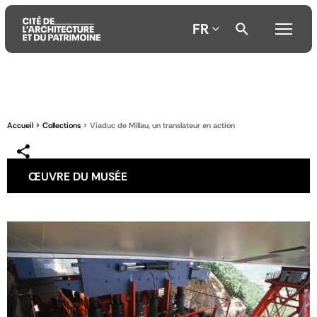
FR
Aller
Aller
Aller
au
au
à
contenu
menu
la
Accueil
Collections
Viaduc de Millau, un translateur en action
principal
principal
recherche
ŒUVRE DU MUSÉE