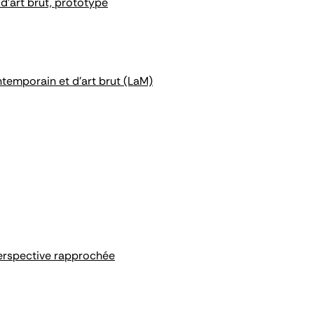
d'art brut, prototype
ntemporain et d'art brut (LaM)
perspective rapprochée