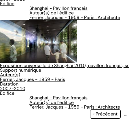
Édifice
Shanghai - Pavillon français
Auteur(s) de l'édifice
Ferrier, Jacques - 1959 - Paris : Architecte
Exposition universelle de Shanghai 2010, pavillon français, s
Support numérique
Auteur(s)
Ferrier, Jacques - 1959 - Paris
Datation
2007-2010
Édifice
Shanghai - Pavillon français
Auteur(s) de l'édifice
Ferrier, Jacques - 1959 - Paris : Architecte
Page
‹ Précédent
…
précédente