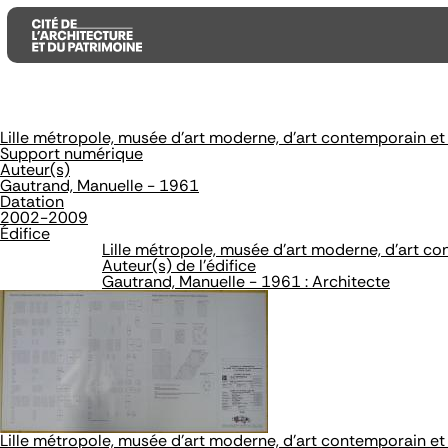
Lille métropole, musée d'art moderne, d'art contemporain et
Aller
Aller
Aller
Support numérique
au
au
à
Auteur(s)
contenu
menu
la
Gautrand, Manuelle - 1961
principal
principal
recherche
Datation
2002-2009
Édifice
Lille métropole, musée d'art moderne, d'art co
Auteur(s) de l'édifice
Gautrand, Manuelle - 1961 : Architecte
Lille métropole, musée d'art moderne, d'art contemporain et