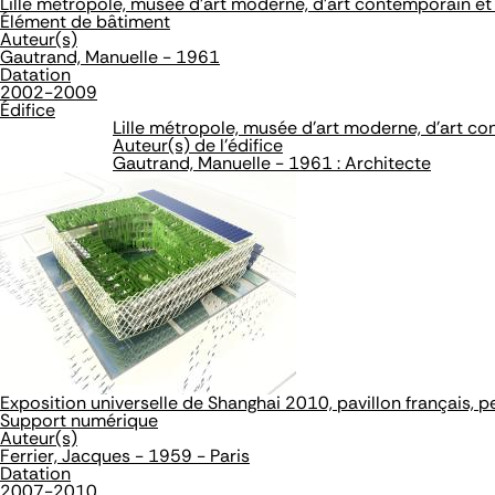
Lille métropole, musée d'art moderne, d'art contemporain et 
Élément de bâtiment
Auteur(s)
Gautrand, Manuelle - 1961
Datation
2002-2009
Édifice
Lille métropole, musée d'art moderne, d'art co
Auteur(s) de l'édifice
Gautrand, Manuelle - 1961 : Architecte
Exposition universelle de Shanghai 2010, pavillon français, 
Support numérique
Auteur(s)
Ferrier, Jacques - 1959 - Paris
Datation
2007-2010