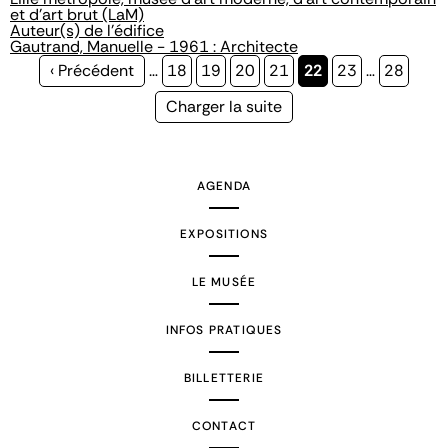
et d'art brut (LaM)
Auteur(s) de l'édifice
Gautrand, Manuelle - 1961 : Architecte
Page
‹ Précédent
…
Page
18
Page
19
Page
20
Page
21
Page
22
Page
23
…
Page
28
précédente
courante
Page
Charger la suite
suivante
AGENDA
EXPOSITIONS
LE MUSÉE
INFOS PRATIQUES
BILLETTERIE
CONTACT