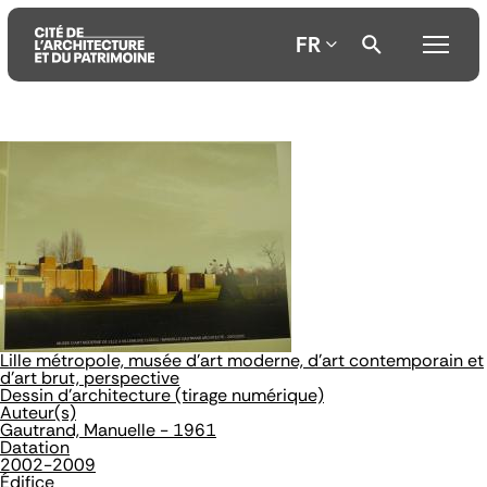
FR
Aller
Aller
Aller
au
au
à
contenu
menu
la
principal
principal
recherche
Lille métropole, musée d'art moderne, d'art contemporain et
d'art brut, perspective
Dessin d'architecture (tirage numérique)
Auteur(s)
Gautrand, Manuelle - 1961
Datation
2002-2009
Édifice