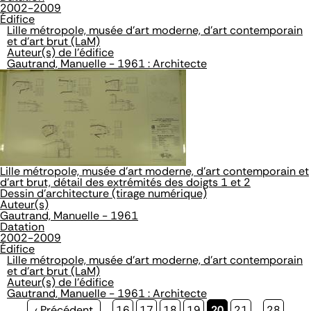
2002-2009
Édifice
Lille métropole, musée d'art moderne, d'art contemporain
et d'art brut (LaM)
Auteur(s) de l'édifice
Gautrand, Manuelle - 1961 : Architecte
Lille métropole, musée d'art moderne, d'art contemporain et
d'art brut, détail des extrémités des doigts 1 et 2
Dessin d'architecture (tirage numérique)
Auteur(s)
Gautrand, Manuelle - 1961
Datation
2002-2009
Édifice
Lille métropole, musée d'art moderne, d'art contemporain
et d'art brut (LaM)
Auteur(s) de l'édifice
Gautrand, Manuelle - 1961 : Architecte
Page
‹ Précédent
…
Page
16
Page
17
Page
18
Page
19
Page
20
Page
21
…
Page
28