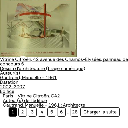
Vitrine Citroën, 42 avenue des Champs-Elysées, panneau de
concours 5
Dessin d'architecture (tirage numérique)
Auteur(s)
Gautrand, Manuelle - 1961
Datation
2002-2007
Édifice
Paris - Vitrine Citroën, C42
Auteur(s) de l'édifice
Gautrand, Manuelle - 1961 : Architecte
Page
1
Page
2
Page
3
Page
4
Page
5
Page
6
…
Page
28
Page
Charger la suite
courante
suivante