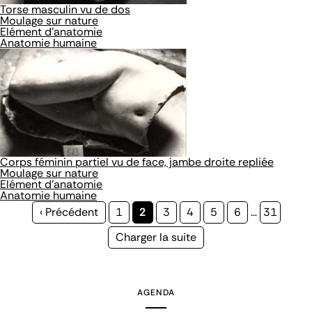
Torse masculin vu de dos
Moulage sur nature
Elément d'anatomie
Anatomie humaine
Corps féminin partiel vu de face, jambe droite repliée
Moulage sur nature
Elément d'anatomie
Anatomie humaine
Page
‹ Précédent
Page
1
Page
2
Page
3
Page
4
Page
5
Page
6
…
Page
31
précédente
courante
Page
Charger la suite
suivante
AGENDA