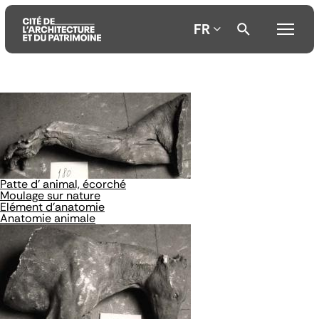
FR
Aller
Aller
Aller
au
au
à
contenu
menu
la
principal
principal
recherche
Patte d' animal, écorché
Moulage sur nature
Elément d'anatomie
Anatomie animale