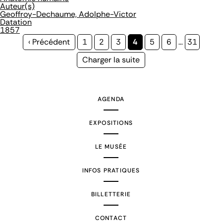
Auteur(s)
Geoffroy-Dechaume, Adolphe-Victor
Datation
1857
Page
‹ Précédent
Page
1
Page
2
Page
3
Page
4
Page
5
Page
6
…
Page
31
précédente
courante
Page
Charger la suite
suivante
AGENDA
EXPOSITIONS
LE MUSÉE
INFOS PRATIQUES
BILLETTERIE
CONTACT