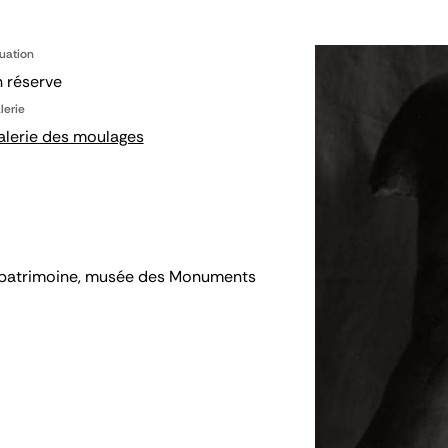
tuation
 réserve
lerie
alerie des moulages
 du patrimoine, musée des Monuments