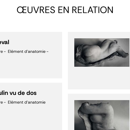
ŒUVRES EN RELATION
eval
re
Elément d'anatomie
lin vu de dos
re
Elément d'anatomie