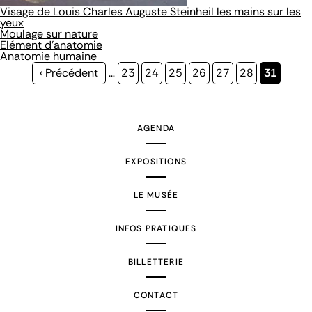
Visage de Louis Charles Auguste Steinheil les mains sur les
yeux
Moulage sur nature
Elément d'anatomie
Anatomie humaine
Page
‹ Précédent
…
Page
23
Page
24
Page
25
Page
26
Page
27
Page
28
Page
31
précédente
courante
AGENDA
EXPOSITIONS
LE MUSÉE
INFOS PRATIQUES
BILLETTERIE
CONTACT