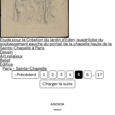
Etude pour la Création du jardin d'Eden, quadrilobe du
soubassement gauche du portail de la chapelle haute de la
Sainte-Chapelle à Paris
Dessin
Art religieux
Relief
Édifice
Paris - Sainte-Chapelle
Page
‹ Précédent
Page
1
Page
2
Page
3
Page
4
Page
5
Page
6
…
Page
17
précédente
courante
Page
Charger la suite
suivante
AGENDA