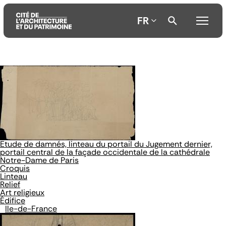
FR
Aller
Aller
Aller
au
au
à
contenu
menu
la
principal
principal
recherche
Etude de damnés, linteau du portail du Jugement dernier,
portail central de la façade occidentale de la cathédrale
Notre-Dame de Paris
Croquis
Linteau
Relief
Art religieux
Édifice
Ile-de-France