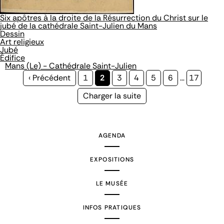
Six apôtres à la droite de la Résurrection du Christ sur le
jubé de la cathédrale Saint-Julien du Mans
Dessin
Art religieux
Jubé
Édifice
Mans (Le) - Cathédrale Saint-Julien
Page
‹ Précédent
Page
1
Page
2
Page
3
Page
4
Page
5
Page
6
…
Page
17
précédente
courante
Page
Charger la suite
suivante
AGENDA
EXPOSITIONS
LE MUSÉE
INFOS PRATIQUES