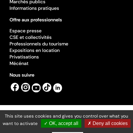
Marchés publics
Informations pratiques
Offre aux professionnels
Espace presse
CSE et collectivités
Professionnels du tourisme
Expositions en location
Privatisations
Mécénat
Nous suivre
This site uses cookies and gives you control over what you
Mentions légales
Gestion des cookies
want to activate
✓ OK, accept all
✗ Deny all cookies
Accessibilité numérique
Ministère de la Culture ©2026
- Cité de l'architecture et du patrimoine