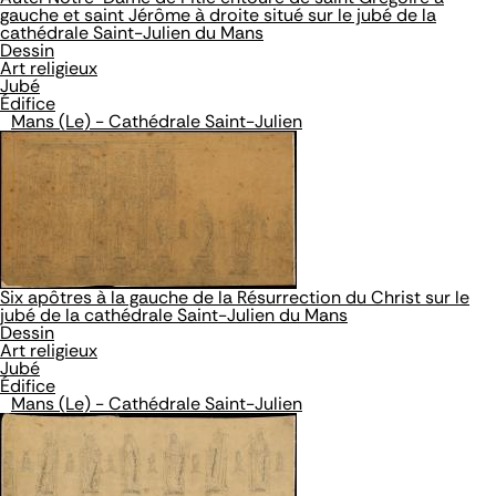
gauche et saint Jérôme à droite situé sur le jubé de la
cathédrale Saint-Julien du Mans
Dessin
Art religieux
Jubé
Édifice
Mans (Le) - Cathédrale Saint-Julien
Six apôtres à la gauche de la Résurrection du Christ sur le
jubé de la cathédrale Saint-Julien du Mans
Dessin
Art religieux
Jubé
Édifice
Mans (Le) - Cathédrale Saint-Julien