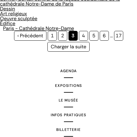
cathédrale Notre-Dame de Paris
Dessin
Art religieux
Oeuvre sculptée
Édifice
Paris - Cathédrale Notre-Dame
Page
‹ Précédent
Page
1
Page
2
Page
3
Page
4
Page
5
Page
6
…
Page
17
précédente
courante
Page
Charger la suite
suivante
AGENDA
EXPOSITIONS
LE MUSÉE
INFOS PRATIQUES
BILLETTERIE