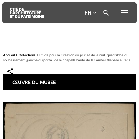
FR
Aller
Aller
Aller
au
au
à
contenu
menu
la
Accueil
Collections
Etude pour la Création du jour et de la nuit, quadrilobe du
principal
principal
recherche
soubassement gauche du portail de la chapelle haute de la Sainte-Chapelle à Paris
ŒUVRE DU MUSÉE