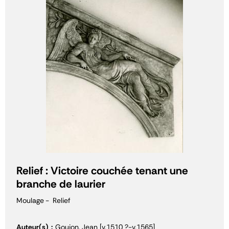
Relief : Victoire couchée tenant une
branche de laurier
Moulage
Relief
Auteur(s)
Goujon, Jean [v.1510 ?-v.1565]