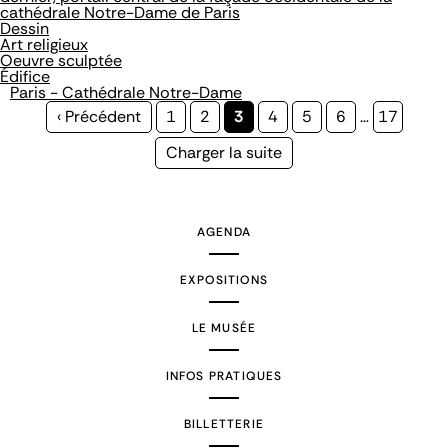
cathédrale Notre-Dame de Paris
Dessin
Art religieux
Oeuvre sculptée
Édifice
Paris - Cathédrale Notre-Dame
Page
‹ Précédent
Page
1
Page
2
Page
3
Page
4
Page
5
Page
6
…
Page
17
précédente
courante
Page
Charger la suite
suivante
AGENDA
EXPOSITIONS
LE MUSÉE
INFOS PRATIQUES
BILLETTERIE