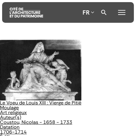
FR
Aller
Aller
Aller
au
au
à
contenu
menu
la
principal
principal
recherche
Le Voeu de Louis XIII : Vierge de Pitié
Moulage
Art religieux
Auteur(s)
Coustou, Nicolas - 1658 - 1733
Datation
1706-1714