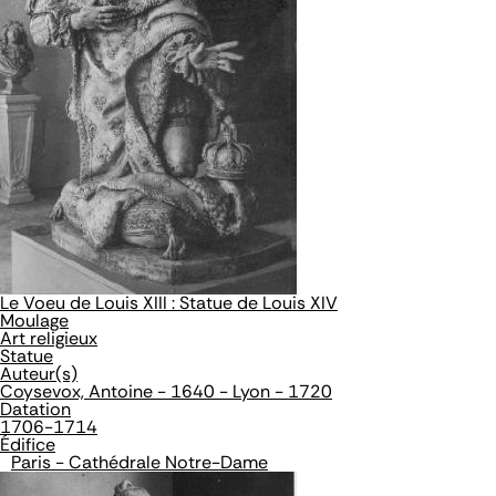
Le Voeu de Louis XIII : Statue de Louis XIV
Moulage
Art religieux
Statue
Auteur(s)
Coysevox, Antoine - 1640 - Lyon - 1720
Datation
1706-1714
Édifice
Paris - Cathédrale Notre-Dame