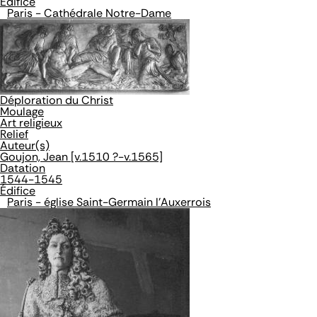
Édifice
Paris - Cathédrale Notre-Dame
Déploration du Christ
Moulage
Art religieux
Relief
Auteur(s)
Goujon, Jean [v.1510 ?-v.1565]
Datation
1544-1545
Édifice
Paris - église Saint-Germain l'Auxerrois