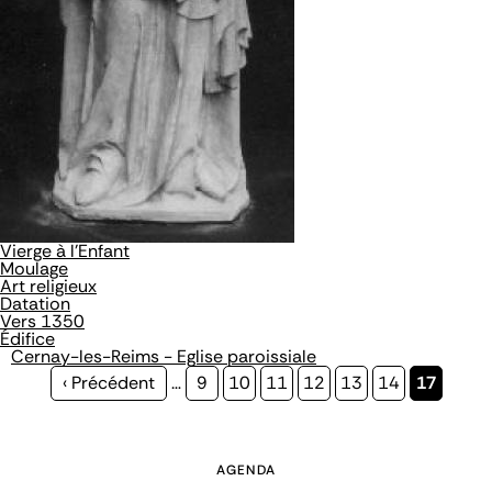
Vierge à l'Enfant
Moulage
Art religieux
Datation
Vers 1350
Édifice
Cernay-les-Reims - Eglise paroissiale
Page
‹ Précédent
…
Page
9
Page
10
Page
11
Page
12
Page
13
Page
14
Page
17
précédente
courante
AGENDA