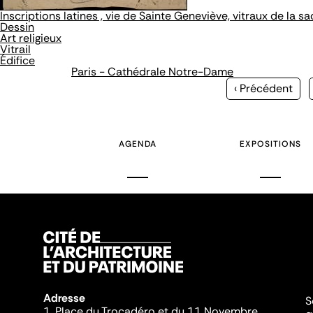
Inscriptions latines , vie de Sainte Geneviève, vitraux de la 
Dessin
Art religieux
Vitrail
Édifice
Paris - Cathédrale Notre-Dame
Page
‹ Précédent
précédente
AGENDA
EXPOSITIONS
Adresse
S
1, Place du Trocadéro et du 11 Novembre