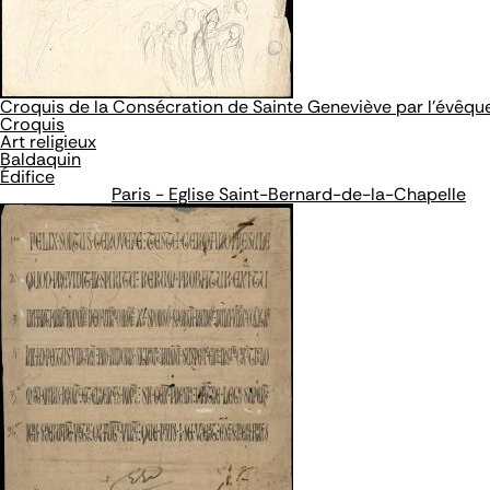
Croquis de la Consécration de Sainte Geneviève par l'évêqu
Croquis
Art religieux
Baldaquin
Édifice
Paris - Eglise Saint-Bernard-de-la-Chapelle