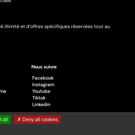
ciale.
é illimité et d’offres spécifiques réservées tout au
Nous suivre
Facebook
Instagram
sme
Youtube
Tiktok
Linkedin
 all
✗ Deny all cookies
 de la Culture ©2026
- Cité de l'architecture et du patrimoine