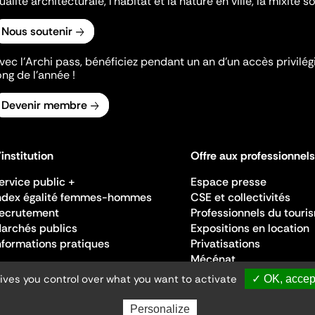
ualité architecturale, l'habitat et la nature en ville, la mixité so
Nous soutenir
vec l’Archi pass, bénéficiez pendant un an d’un accès privilégi
ong de l’année !
Devenir membre
'institution
Offre aux professionnels
ervice public +
Espace presse
ndex égalité femmes-hommes
CSE et collectivités
ecrutement
Professionnels du touri
archés publics
Expositions en location
nformations pratiques
Privatisations
Mécénat
gives you control over what you want to activate
✓ OK, accept
Personalize
Ministère