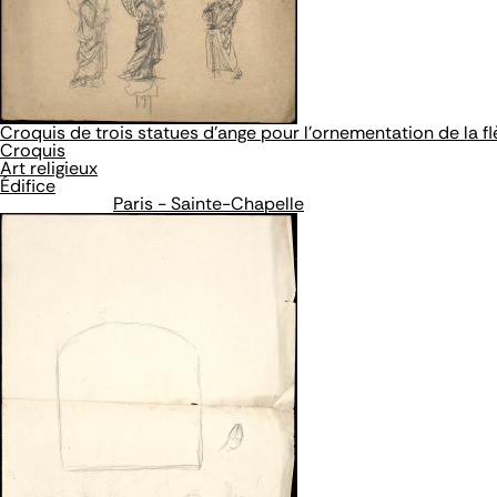
Croquis de trois statues d’ange pour l'ornementation de la fl
Croquis
Art religieux
Édifice
Paris - Sainte-Chapelle