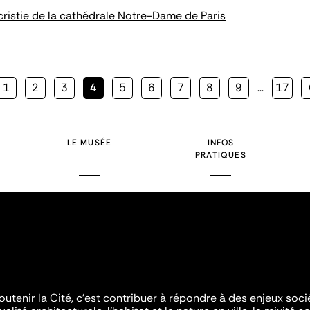
sacristie de la cathédrale Notre-Dame de Paris
Page
1
Page
2
Page
3
Page
4
Page
5
Page
6
Page
7
Page
8
Page
9
…
Page
17
courante
LE MUSÉE
INFOS
PRATIQUES
outenir la Cité, c'est contribuer à répondre à des enjeux soc