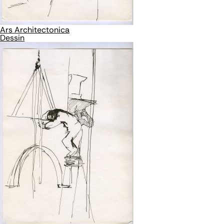
Ars Architectonica
Dessin