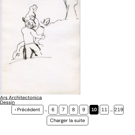
Ars Architectonica
Dessin
Page
‹ Précédent
…
Page
6
Page
7
Page
8
Page
9
Page
10
Page
11
…
Page
219
précédente
courante
Page
Charger la suite
suivante