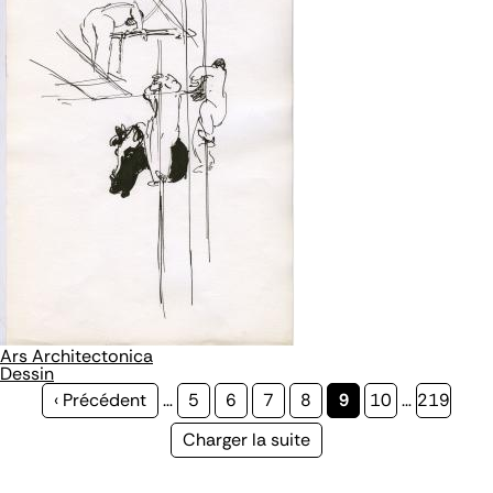
Ars Architectonica
Dessin
Page
‹ Précédent
…
Page
5
Page
6
Page
7
Page
8
Page
9
Page
10
…
Page
219
précédente
courante
Page
Charger la suite
suivante